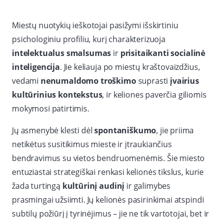
Miestų nuotykių ieškotojai pasižymi išskirtiniu
psichologiniu profiliu, kurį charakterizuoja
intelektualus smalsumas
ir
prisitaikanti socialinė
inteligencija
. Jie keliauja po miestų kraštovaizdžius,
vedami
nenumaldomo troškimo
suprasti
įvairius
kultūrinius kontekstus
, ir keliones paverčia giliomis
mokymosi patirtimis.
Jų asmenybė klesti dėl
spontaniškumo
, jie priima
netikėtus susitikimus mieste ir įtraukiančius
bendravimus su vietos bendruomenėmis. Šie miesto
entuziastai strategiškai renkasi kelionės tikslus, kurie
žada turtingą
kultūrinį audinį
ir galimybes
prasmingai užsiimti. Jų kelionės pasirinkimai atspindi
subtilų požiūrį į tyrinėjimus – jie ne tik vartotojai, bet ir