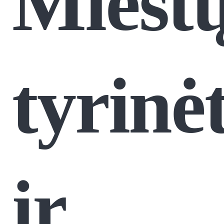
Miest
tyrinė
ir