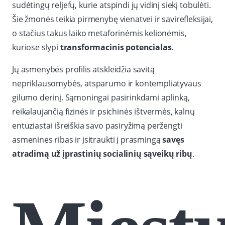
sudėtingų reljefų, kurie atspindi jų vidinį siekį tobulėti.
Šie žmonės teikia pirmenybę vienatvei ir savirefleksijai,
o stačius takus laiko metaforinėmis kelionėmis,
kuriose slypi
transformacinis potencialas
.
Jų asmenybės profilis atskleidžia savitą
nepriklausomybės, atsparumo ir kontempliatyvaus
gilumo derinį. Sąmoningai pasirinkdami aplinką,
reikalaujančią fizinės ir psichinės ištvermės, kalnų
entuziastai išreiškia savo pasiryžimą peržengti
asmenines ribas ir įsitraukti į prasmingą
savęs
atradimą už įprastinių socialinių sąveikų ribų
.