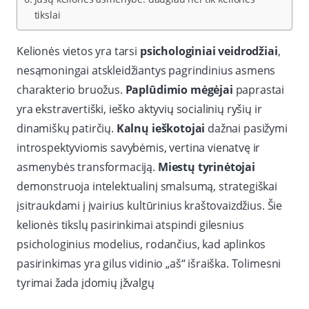
tikslai
Kelionės vietos yra tarsi
psichologiniai veidrodžiai
,
nesąmoningai atskleidžiantys pagrindinius asmens
charakterio bruožus.
Paplūdimio mėgėjai
paprastai
yra ekstravertiški, ieško aktyvių socialinių ryšių ir
dinamiškų patirčių.
Kalnų ieškotojai
dažnai pasižymi
introspektyviomis savybėmis, vertina vienatvę ir
asmenybės transformaciją.
Miestų tyrinėtojai
demonstruoja intelektualinį smalsumą, strategiškai
įsitraukdami į įvairius kultūrinius kraštovaizdžius. Šie
kelionės tikslų pasirinkimai atspindi gilesnius
psichologinius modelius, rodančius, kad aplinkos
pasirinkimas yra gilus vidinio „aš“ išraiška. Tolimesni
tyrimai žada įdomių įžvalgų