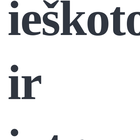
ieškot
ir