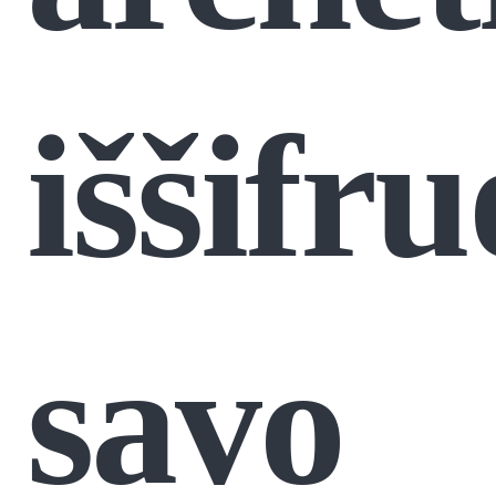
iššifru
savo