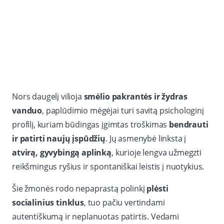
Nors daugelį vilioja
smėlio pakrantės ir žydras
vanduo
, paplūdimio mėgėjai turi savitą psichologinį
profilį, kuriam būdingas įgimtas troškimas
bendrauti
ir patirti naujų įspūdžių
. Jų asmenybė linksta į
atvirą, gyvybingą aplinką
, kurioje lengva užmegzti
reikšmingus ryšius ir spontaniškai leistis į nuotykius.
Šie žmonės rodo nepaprastą polinkį
plėsti
socialinius tinklus
, tuo pačiu vertindami
autentiškumą ir neplanuotas patirtis. Vedami