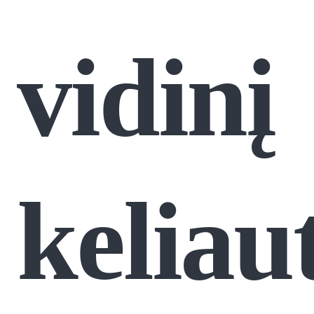
vidinį
keliau