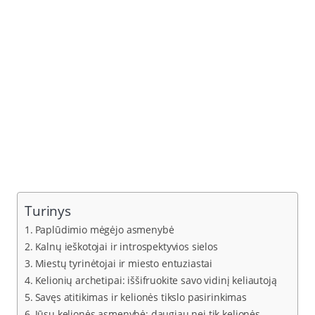
Turinys
Paplūdimio mėgėjo asmenybė
Kalnų ieškotojai ir introspektyvios sielos
Miestų tyrinėtojai ir miesto entuziastai
Kelionių archetipai: iššifruokite savo vidinį keliautoją
Savęs atitikimas ir kelionės tikslo pasirinkimas
Jūsų kelionės asmenybė: daugiau nei tik kelionės