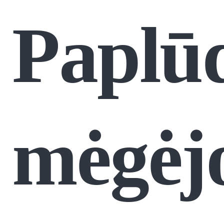
Paplū
mėgėj