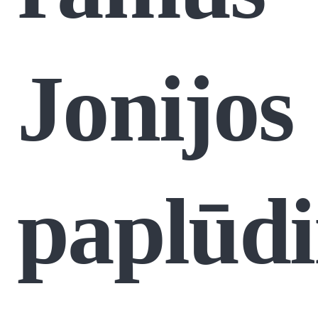
Jonijos
paplūdi