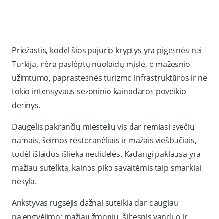
Priežastis, kodėl šios pajūrio kryptys yra pigesnės nei
Turkija, nėra paslėptų nuolaidų mįslė, o mažesnio
užimtumo, paprastesnės turizmo infrastruktūros ir ne
tokio intensyvaus sezoninio kainodaros poveikio
derinys.
Daugelis pakrančių miestelių vis dar remiasi svečių
namais, šeimos restoranėliais ir mažais viešbučiais,
todėl išlaidos išlieka nedidelės. Kadangi paklausa yra
mažiau sutelkta, kainos piko savaitėmis taip smarkiai
nekyla.
Ankstyvas rugsėjis dažnai suteikia dar daugiau
palengvėjimo: mažiau žmonių, šiltesnis vanduo ir