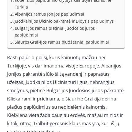
Kodėl šios paplūdimio kryptys kainuoja mažiau nei
Turkija
Albanijos ramūs Jonijos paplūdimiai
Juodkalnijos Ulcinio pakrantė ir Didysis paplūdimys
Bulgarijos ramūs pietiniai Juodosios jūros
paplūdimiai
Šiaurės Graikijos ramūs biudžetiniai paplūdimiai
Rasti pajūrio poilsį, kuris kainuotų mažiau nei
Turkijoje, vis dar įmanoma visoje Europoje. Albanijos
Jonijos pakrantė siūlo šiltą vandenį ir paprastas
užeigas, Juodkalnijos Ulcinis turi ilgus, nebrangius
smėlynus, pietinė Bulgarijos Juodosios jūros pakrantė
išlieka rami ir prieinama, o šiaurinė Graikija derina
plačius paplūdimius su nedidelėmis kainomis.
Kiekviena vieta žada daugiau erdvės, mažiau minios ir
kitokį ritmą. Galbūt geresnis klausimas yra, kuri iš jų
vis dar atrodo neatrasta.