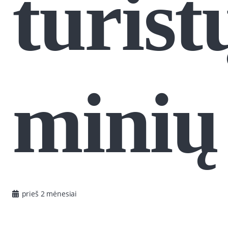
turist
minių
prieš 2 mėnesiai