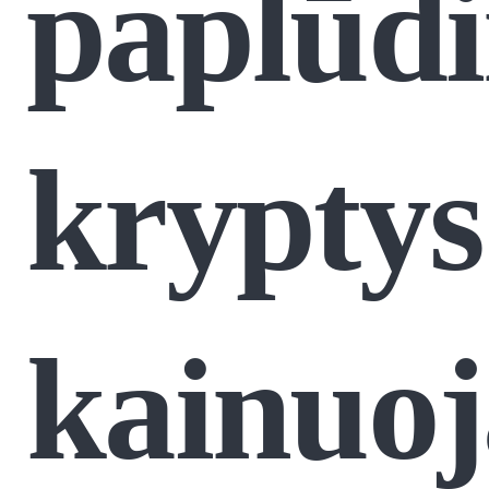
paplūd
kryptys
kainuoj