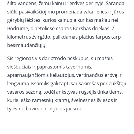
šilto vandens, žemų kainų ir erdvės derinyje. Saranda
siūlo pasivaikščiojimo promenada vakarienes ir jūros
gėrybių lėkštes, kurios kainuoja kur kas mažiau nei
Bodrume, o netoliese esantis Borshas driekiasi 7
kilometrus žvirgždo, palikdamas plačius tarpus tarp
besimaudančiųjų.
Šis regionas vis dar atrodo neskubus, su mažais
viešbučiais ir paprastomis tavernomis,
aptarnaujančiomis keliautojus, vertinančius erdvę ir
lengvumą. Ksamilis gali tapti sausakimšas per aukštąjį
vasaros sezoną, todėl ankstyvas rugsėjis tinka tiems,
kurie ieško ramesnių krantų, švelnesnės šviesos ir
tylesnio buvimo prie jūros jausmo.