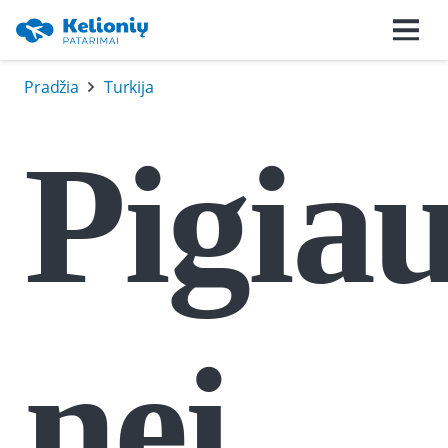
Pradžia
Turkija
Pigia
nei