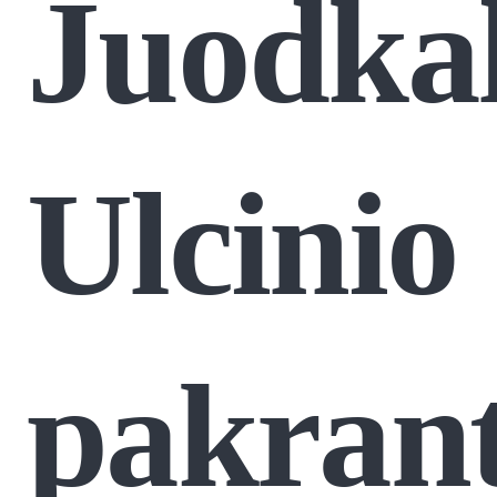
Juodkal
Ulcinio
pakran