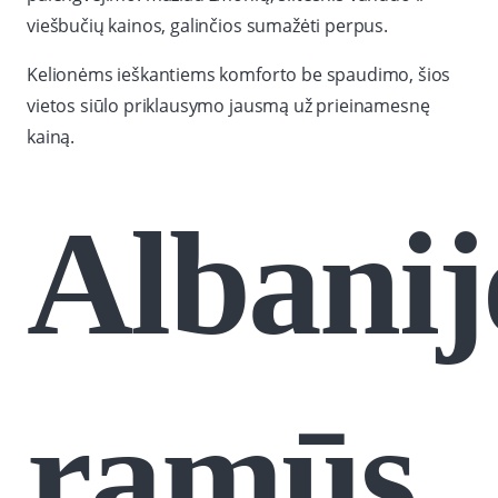
viešbučių kainos, galinčios sumažėti perpus.
Kelionėms ieškantiems komforto be spaudimo, šios
vietos siūlo priklausymo jausmą už prieinamesnę
kainą.
Albanij
ramūs