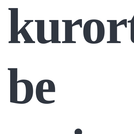
kuror
be