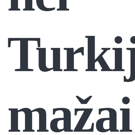
Turki
mažai