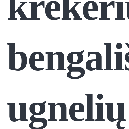
krekeri
bengali
ugnelių