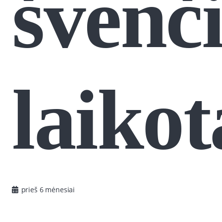
švenč
laiko
prieš 6 mėnesiai