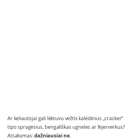
Ar keliautojai gali lėktuvu vežtis kalėdinius „cracker“
tipo spragėsius, bengališkas ugneles ar fejerverkus?
Atsakymas:
dažniausiai ne
.