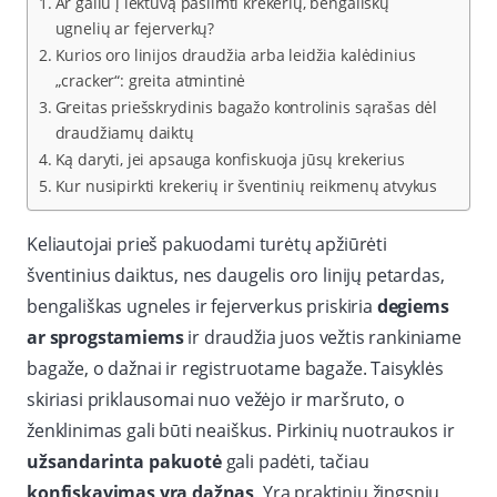
Ar galiu į lėktuvą pasiimti krekerių, bengališkų
ugnelių ar fejerverkų?
Kurios oro linijos draudžia arba leidžia kalėdinius
„cracker“: greita atmintinė
Greitas priešskrydinis bagažo kontrolinis sąrašas dėl
draudžiamų daiktų
Ką daryti, jei apsauga konfiskuoja jūsų krekerius
Kur nusipirkti krekerių ir šventinių reikmenų atvykus
Keliautojai prieš pakuodami turėtų apžiūrėti
šventinius daiktus, nes daugelis oro linijų petardas,
bengališkas ugneles ir fejerverkus priskiria
degiems
ar sprogstamiems
ir draudžia juos vežtis rankiniame
bagaže, o dažnai ir registruotame bagaže. Taisyklės
skiriasi priklausomai nuo vežėjo ir maršruto, o
ženklinimas gali būti neaiškus. Pirkinių nuotraukos ir
užsandarinta pakuotė
gali padėti, tačiau
konfiskavimas yra dažnas
. Yra praktinių žingsnių,