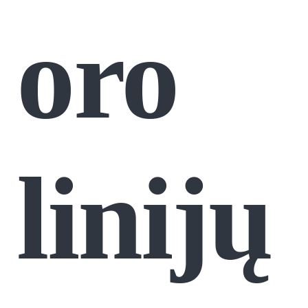
oro
linijų