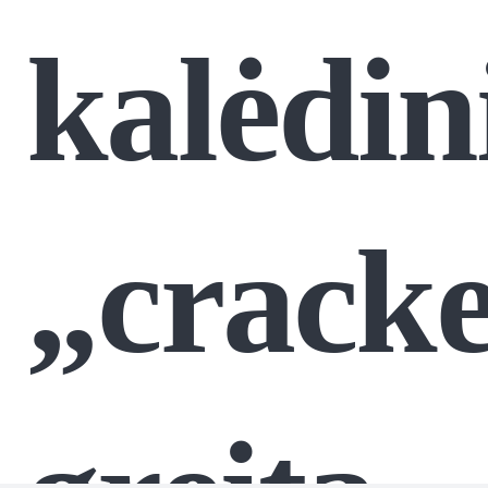
kalėdin
„cracke