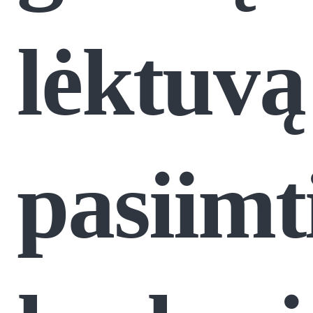
lėktuvą
pasiimt