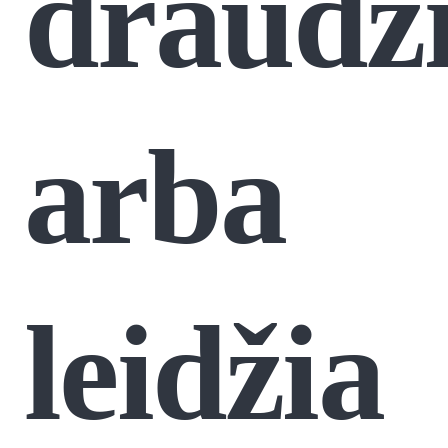
draudž
arba
leidžia