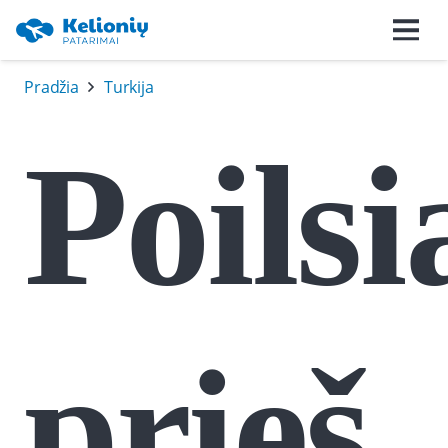
Pradžia
Turkija
Poils
prieš