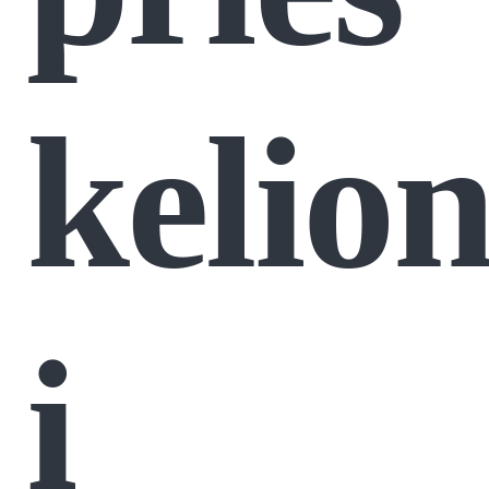
kelio
į