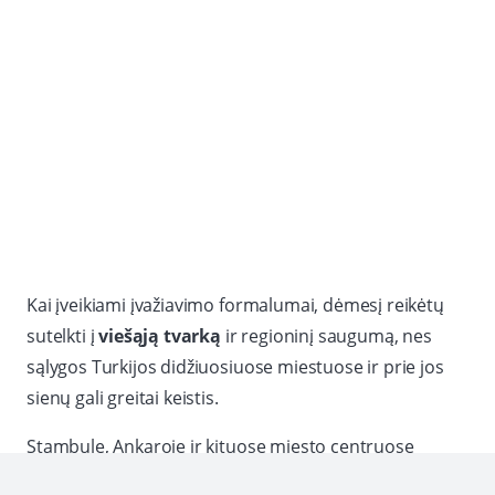
Kai įveikiami įvažiavimo formalumai, dėmesį reikėtų
sutelkti į
viešąją tvarką
ir regioninį saugumą, nes
sąlygos Turkijos didžiuosiuose miestuose ir prie jos
sienų gali greitai keistis.
Stambule, Ankaroje ir kituose miesto centruose
demonstracijos gali susiburti netikėtai, o policijos