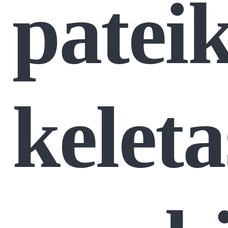
patei
keleta