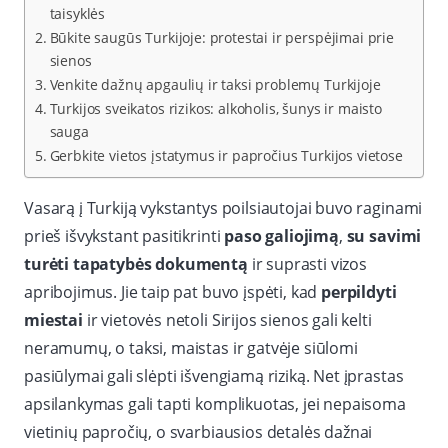
taisyklės
Būkite saugūs Turkijoje: protestai ir perspėjimai prie
sienos
Venkite dažnų apgaulių ir taksi problemų Turkijoje
Turkijos sveikatos rizikos: alkoholis, šunys ir maisto
sauga
Gerbkite vietos įstatymus ir papročius Turkijos vietose
Vasarą į Turkiją vykstantys poilsiautojai buvo raginami
prieš išvykstant pasitikrinti
paso galiojimą
,
su savimi
turėti tapatybės dokumentą
ir suprasti vizos
apribojimus. Jie taip pat buvo įspėti, kad
perpildyti
miestai
ir vietovės netoli Sirijos sienos gali kelti
neramumų, o taksi, maistas ir gatvėje siūlomi
pasiūlymai gali slėpti išvengiamą riziką. Net įprastas
apsilankymas gali tapti komplikuotas, jei nepaisoma
vietinių papročių, o svarbiausios detalės dažnai