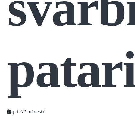
svarb
patar
prieš 2 mėnesiai