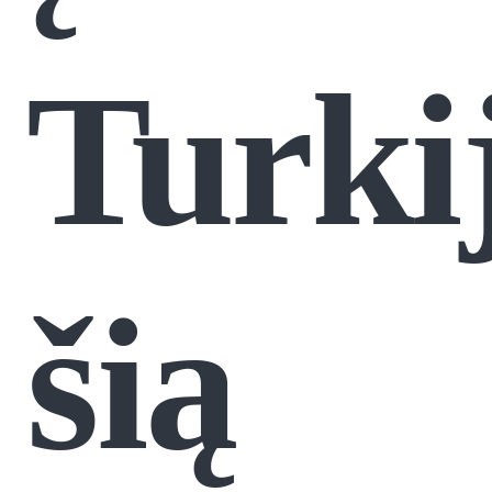
Turki
šią