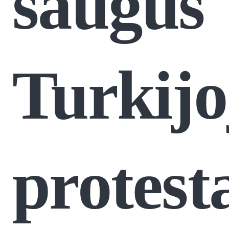
saugūs
Turkijo
protest