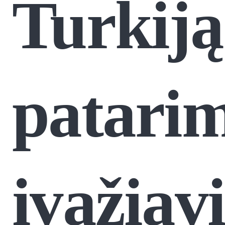
Turkiją
patarim
įvažiav