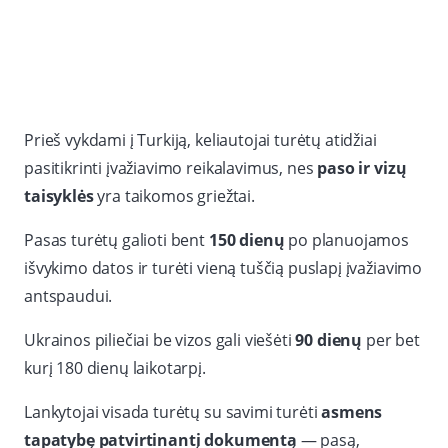
Prieš vykdami į Turkiją, keliautojai turėtų atidžiai
pasitikrinti įvažiavimo reikalavimus, nes
paso ir vizų
taisyklės
yra taikomos griežtai.
Pasas turėtų galioti bent
150 dienų
po planuojamos
išvykimo datos ir turėti vieną tuščią puslapį įvažiavimo
antspaudui.
Ukrainos piliečiai be vizos gali viešėti
90 dienų
per bet
kurį 180 dienų laikotarpį.
Lankytojai visada turėtų su savimi turėti
asmens
tapatybę patvirtinantį dokumentą
— pasą,