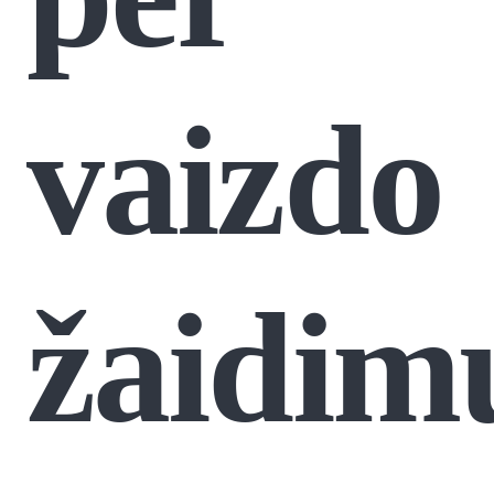
vaizdo
žaidim