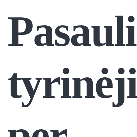
Pasaul
tyrinėj
per