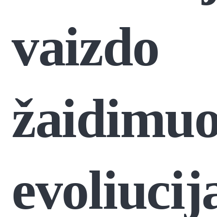
vaizdo
žaidimuo
evoliucij