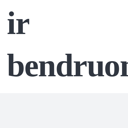
ir
bendruo
kūrimas