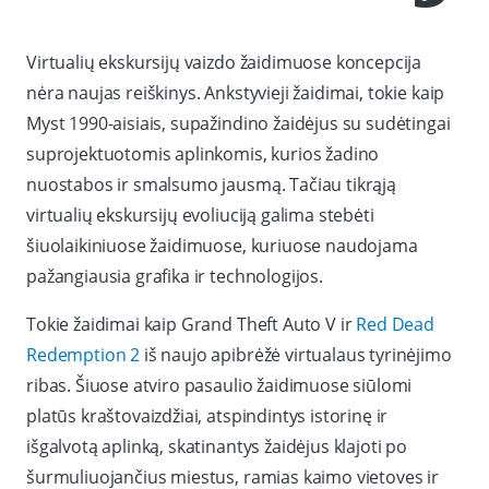
Virtualių ekskursijų vaizdo žaidimuose koncepcija
nėra naujas reiškinys. Ankstyvieji žaidimai, tokie kaip
Myst 1990-aisiais, supažindino žaidėjus su sudėtingai
suprojektuotomis aplinkomis, kurios žadino
nuostabos ir smalsumo jausmą. Tačiau tikrąją
virtualių ekskursijų evoliuciją galima stebėti
šiuolaikiniuose žaidimuose, kuriuose naudojama
pažangiausia grafika ir technologijos.
Tokie žaidimai kaip Grand Theft Auto V ir
Red Dead
Redemption 2
iš naujo apibrėžė virtualaus tyrinėjimo
ribas. Šiuose atviro pasaulio žaidimuose siūlomi
platūs kraštovaizdžiai, atspindintys istorinę ir
išgalvotą aplinką, skatinantys žaidėjus klajoti po
šurmuliuojančius miestus, ramias kaimo vietoves ir