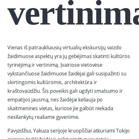
vertinim
Vienas iš patraukliausių virtualių ekskursijų vaizdo
žaidimuose aspektų yra jų gebėjimas skatinti kultūros
tyrinėjimą ir vertinimą. Įvairiose vietovėse
vykstančiuose žaidimuose žaidėjai gali susipažinti su
skirtingomis kultūromis, architektūra ir
kraštovaizdžiu. Šis poveikis gali ugdyti smalsumo ir
empatijos jausmą, nes žaidėjai keliauja po
skaitmenines vietas, kuriose jie galbūt niekada
nesilankytų realiame gyvenime.
Pavyzdžiui, Yakuza serijoje kruopščiai atkuriami Tokijo