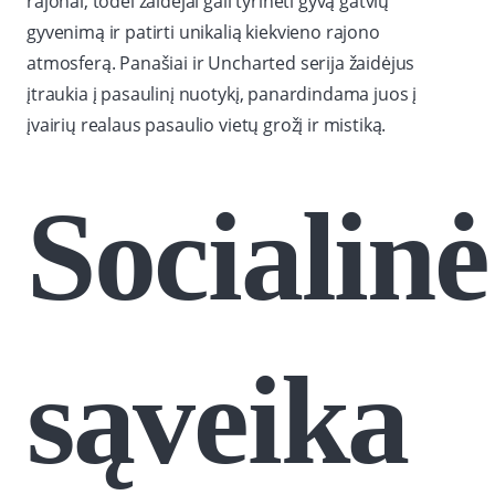
rajonai, todėl žaidėjai gali tyrinėti gyvą gatvių
gyvenimą ir patirti unikalią kiekvieno rajono
atmosferą. Panašiai ir Uncharted serija žaidėjus
įtraukia į pasaulinį nuotykį, panardindama juos į
įvairių realaus pasaulio vietų grožį ir mistiką.
Socialinė
sąveika