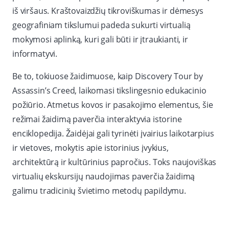
iš viršaus. Kraštovaizdžių tikroviškumas ir dėmesys
geografiniam tikslumui padeda sukurti virtualią
mokymosi aplinką, kuri gali būti ir įtraukianti, ir
informatyvi.
Be to, tokiuose žaidimuose, kaip Discovery Tour by
Assassin’s Creed, laikomasi tikslingesnio edukacinio
požiūrio. Atmetus kovos ir pasakojimo elementus, šie
režimai žaidimą paverčia interaktyvia istorine
enciklopedija. Žaidėjai gali tyrinėti įvairius laikotarpius
ir vietoves, mokytis apie istorinius įvykius,
architektūrą ir kultūrinius papročius. Toks naujoviškas
virtualių ekskursijų naudojimas paverčia žaidimą
galimu tradicinių švietimo metodų papildymu.