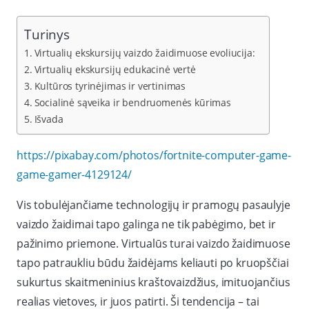
Turinys
Virtualių ekskursijų vaizdo žaidimuose evoliucija:
Virtualių ekskursijų edukacinė vertė
Kultūros tyrinėjimas ir vertinimas
Socialinė sąveika ir bendruomenės kūrimas
Išvada
https://pixabay.com/photos/fortnite-computer-game-
game-gamer-4129124/
Vis tobulėjančiame technologijų ir pramogų pasaulyje
vaizdo žaidimai tapo galinga ne tik pabėgimo, bet ir
pažinimo priemone. Virtualūs turai vaizdo žaidimuose
tapo patraukliu būdu žaidėjams keliauti po kruopščiai
sukurtus skaitmeninius kraštovaizdžius, imituojančius
realias vietoves, ir juos patirti. Ši tendencija – tai