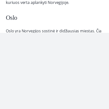
kuriuos verta aplankyti Norvegijoje.
Oslo
Oslo yra Norvegijos sostinė ir didžiausias miestas. Čia
galima pamatyti daug turistinių objektų, tokių kaip
Akershus pilis, Oslo operos teatras, Norges Bank
pastatas ir daugybė kitų. Taip pat verta aplankyti Oslo
fjordą – nuostabų gamtos kampelį, esantį netoli
miesto.
Bergenas
Bergenas yra antras pagal dydį miestas Norvegijoje ir
yra žinomas dėl savo senamiesčio, kuriame yra
daugybė istorinių pastatų ir gatvių. Taip pat verta