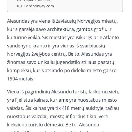
Fjordnorway.com
Alesundas yra viena iš žaviausių Norvegijos miestų,
kuris garsėja savo architektūra, gamtos grožiu ir
kultūrine veikla. Šis miestas yra įsikūręs prie Atlanto
vandenyno kranto ir yra vienas iš svarbiausių
Norvegijos žvejybos centrų. Be to, Alesundas yra
žinomas savo unikaliu jugendstilo stiliaus pastatų
kompleksu, kuris atsirado po didelio miesto gaisro
1904 metais.
Viena iš pagrindinių Alesundo turistų lankomų vietų
yra Fjellstua kalnas, kuriame yra nuostabus miesto
vaizdas. Šis kalnas yra tik 418 metrų aukštyje, tačiau
nuostabūs vaizdai į miestą ir fjordus tikrai verti
kiekvieno turisto dėmesio. Be to, Alesundo