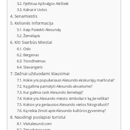
Fjellstua Apžvalgos Aikštelė
Kalnai ir Uolos
Senamiestis
Kelionės Informacija
Kaip Pasiekti Alesundą
Žemėlapis
Kiti Svarbūs Miestai
Oslo
Bergenas
Trondheimas
Stavangeris
Dažnai užduodami klausimai
Kokie yra populiariausi Alesundo ekskursijų maršrutai?
Ką galima pamatyti Alesundo akvariume?
Kur galima rasti Alesundo žemėlapį?
Kokie yra Alesundo miesto simboliai ir ką jie reiškia?
Kokios yra geriausios Alesundo vietos fotografuoti?
Ką reikia žinoti apie Alesundo kultūros gyvenimą?
Naudingi puslapiai turistui
Visitalesund.com
Tripadvisor.com