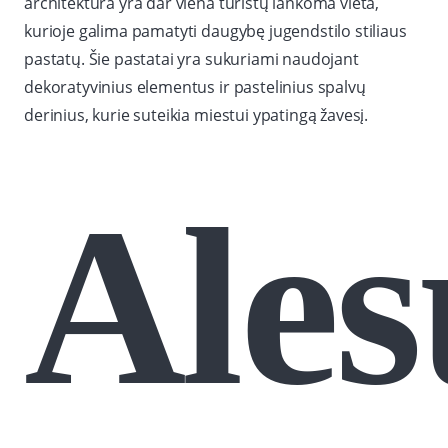
architektūra yra dar viena turistų lankoma vieta,
kurioje galima pamatyti daugybę jugendstilo stiliaus
pastatų. Šie pastatai yra sukuriami naudojant
dekoratyvinius elementus ir pastelinius spalvų
derinius, kurie suteikia miestui ypatingą žavesį.
Ales