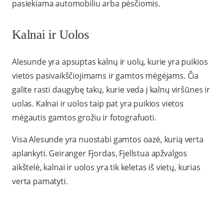
pasiekiama automobiliu arba pėsčiomis.
Kalnai ir Uolos
Alesunde yra apsuptas kalnų ir uolų, kurie yra puikios
vietos pasivaikščiojimams ir gamtos mėgėjams. Čia
galite rasti daugybę takų, kurie veda į kalnų viršūnes ir
uolas. Kalnai ir uolos taip pat yra puikios vietos
mėgautis gamtos grožiu ir fotografuoti.
Visa Alesunde yra nuostabi gamtos oazė, kurią verta
aplankyti. Geiranger Fjordas, Fjellstua apžvalgos
aikštelė, kalnai ir uolos yra tik keletas iš vietų, kurias
verta pamatyti.