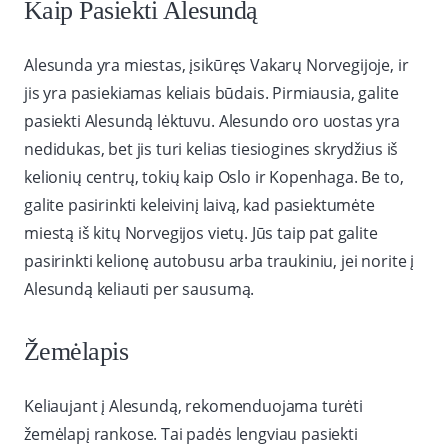
Kaip Pasiekti Alesundą
Alesunda yra miestas, įsikūręs Vakarų Norvegijoje, ir
jis yra pasiekiamas keliais būdais. Pirmiausia, galite
pasiekti Alesundą lėktuvu. Alesundo oro uostas yra
nedidukas, bet jis turi kelias tiesiogines skrydžius iš
kelionių centrų, tokių kaip Oslo ir Kopenhaga. Be to,
galite pasirinkti keleivinį laivą, kad pasiektumėte
miestą iš kitų Norvegijos vietų. Jūs taip pat galite
pasirinkti kelionę autobusu arba traukiniu, jei norite į
Alesundą keliauti per sausumą.
Žemėlapis
Keliaujant į Alesundą, rekomenduojama turėti
žemėlapį rankose. Tai padės lengviau pasiekti