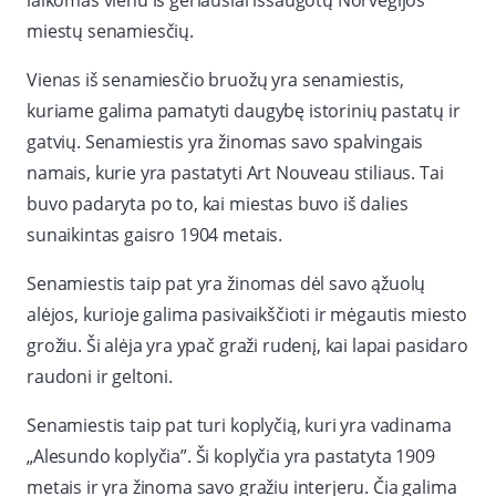
laikomas vienu iš geriausiai išsaugotų Norvegijos
miestų senamiesčių.
Vienas iš senamiesčio bruožų yra senamiestis,
kuriame galima pamatyti daugybę istorinių pastatų ir
gatvių. Senamiestis yra žinomas savo spalvingais
namais, kurie yra pastatyti Art Nouveau stiliaus. Tai
buvo padaryta po to, kai miestas buvo iš dalies
sunaikintas gaisro 1904 metais.
Senamiestis taip pat yra žinomas dėl savo ąžuolų
alėjos, kurioje galima pasivaikščioti ir mėgautis miesto
grožiu. Ši alėja yra ypač graži rudenį, kai lapai pasidaro
raudoni ir geltoni.
Senamiestis taip pat turi koplyčią, kuri yra vadinama
„Alesundo koplyčia”. Ši koplyčia yra pastatyta 1909
metais ir yra žinoma savo gražiu interjeru. Čia galima