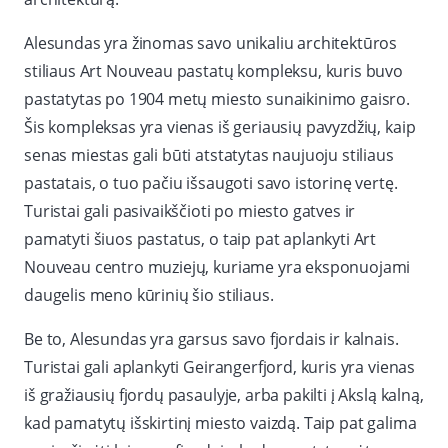
Alesundas yra žinomas savo unikaliu architektūros
stiliaus Art Nouveau pastatų kompleksu, kuris buvo
pastatytas po 1904 metų miesto sunaikinimo gaisro.
Šis kompleksas yra vienas iš geriausių pavyzdžių, kaip
senas miestas gali būti atstatytas naujuoju stiliaus
pastatais, o tuo pačiu išsaugoti savo istorinę vertę.
Turistai gali pasivaikščioti po miesto gatves ir
pamatyti šiuos pastatus, o taip pat aplankyti Art
Nouveau centro muziejų, kuriame yra eksponuojami
daugelis meno kūrinių šio stiliaus.
Be to, Alesundas yra garsus savo fjordais ir kalnais.
Turistai gali aplankyti Geirangerfjord, kuris yra vienas
iš gražiausių fjordų pasaulyje, arba pakilti į Akslą kalną,
kad pamatytų išskirtinį miesto vaizdą. Taip pat galima