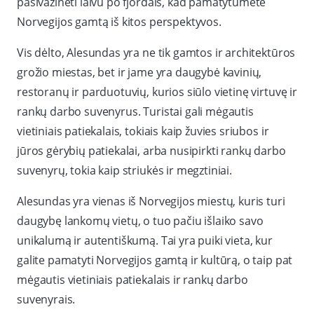
pasivažinėti laivu po fjordais, kad pamatytumėte
Norvegijos gamtą iš kitos perspektyvos.
Vis dėlto, Alesundas yra ne tik gamtos ir architektūros
grožio miestas, bet ir jame yra daugybė kavinių,
restoranų ir parduotuvių, kurios siūlo vietinę virtuvę ir
rankų darbo suvenyrus. Turistai gali mėgautis
vietiniais patiekalais, tokiais kaip žuvies sriubos ir
jūros gėrybių patiekalai, arba nusipirkti rankų darbo
suvenyrų, tokia kaip striukės ir megztiniai.
Alesundas yra vienas iš Norvegijos miestų, kuris turi
daugybę lankomų vietų, o tuo pačiu išlaiko savo
unikalumą ir autentiškumą. Tai yra puiki vieta, kur
galite pamatyti Norvegijos gamtą ir kultūrą, o taip pat
mėgautis vietiniais patiekalais ir rankų darbo
suvenyrais.