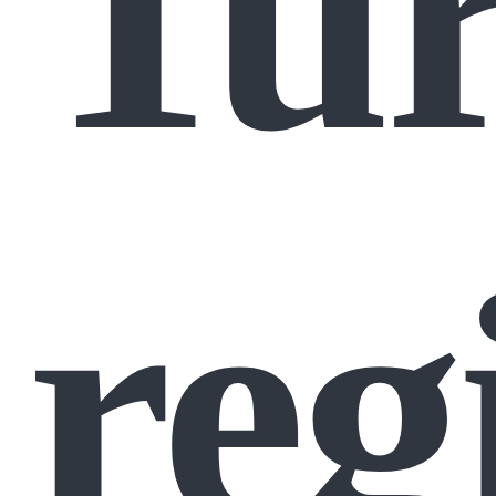
Tur
reg