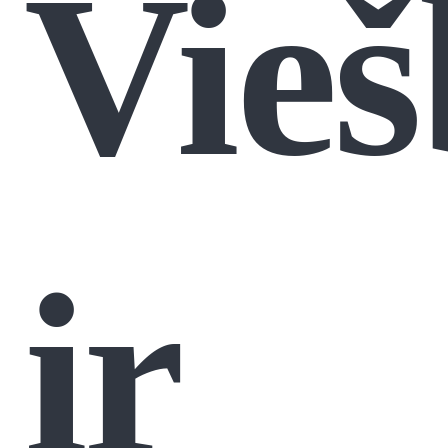
Vieš
ir