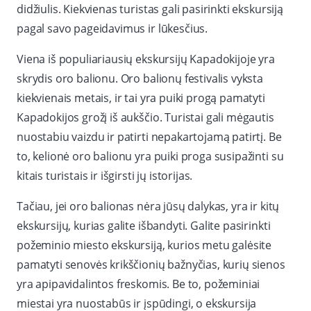
didžiulis. Kiekvienas turistas gali pasirinkti ekskursiją
pagal savo pageidavimus ir lūkesčius.
Viena iš populiariausių ekskursijų Kapadokijoje yra
skrydis oro balionu. Oro balionų festivalis vyksta
kiekvienais metais, ir tai yra puiki progą pamatyti
Kapadokijos grožį iš aukščio. Turistai gali mėgautis
nuostabiu vaizdu ir patirti nepakartojamą patirtį. Be
to, kelionė oro balionu yra puiki proga susipažinti su
kitais turistais ir išgirsti jų istorijas.
Tačiau, jei oro balionas nėra jūsų dalykas, yra ir kitų
ekskursijų, kurias galite išbandyti. Galite pasirinkti
požeminio miesto ekskursiją, kurios metu galėsite
pamatyti senovės krikščionių bažnyčias, kurių sienos
yra apipavidalintos freskomis. Be to, požeminiai
miestai yra nuostabūs ir įspūdingi, o ekskursija