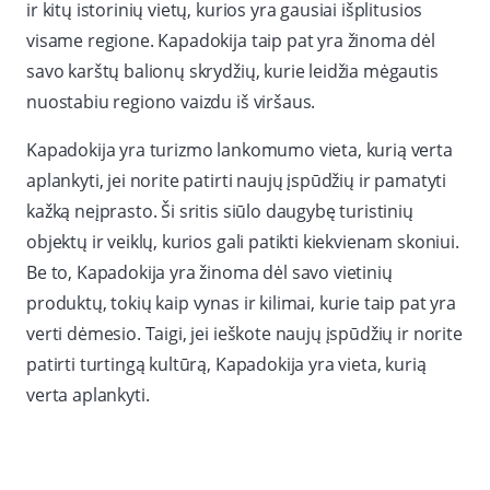
ir kitų istorinių vietų, kurios yra gausiai išplitusios
visame regione. Kapadokija taip pat yra žinoma dėl
savo karštų balionų skrydžių, kurie leidžia mėgautis
nuostabiu regiono vaizdu iš viršaus.
Kapadokija yra turizmo lankomumo vieta, kurią verta
aplankyti, jei norite patirti naujų įspūdžių ir pamatyti
kažką neįprasto. Ši sritis siūlo daugybę turistinių
objektų ir veiklų, kurios gali patikti kiekvienam skoniui.
Be to, Kapadokija yra žinoma dėl savo vietinių
produktų, tokių kaip vynas ir kilimai, kurie taip pat yra
verti dėmesio. Taigi, jei ieškote naujų įspūdžių ir norite
patirti turtingą kultūrą, Kapadokija yra vieta, kurią
verta aplankyti.