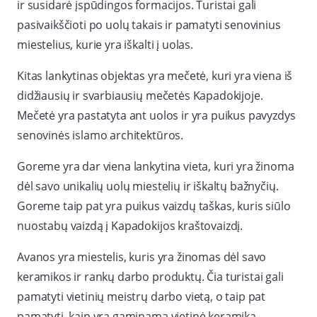
ir susidarė įspūdingos formacijos. Turistai gali
pasivaikščioti po uolų takais ir pamatyti senovinius
miestelius, kurie yra iškalti į uolas.
Kitas lankytinas objektas yra mečetė, kuri yra viena iš
didžiausių ir svarbiausių mečetės Kapadokijoje.
Mečetė yra pastatyta ant uolos ir yra puikus pavyzdys
senovinės islamo architektūros.
Goreme yra dar viena lankytina vieta, kuri yra žinoma
dėl savo unikalių uolų miestelių ir iškaltų bažnyčių.
Goreme taip pat yra puikus vaizdų taškas, kuris siūlo
nuostabų vaizdą į Kapadokijos kraštovaizdį.
Avanos yra miestelis, kuris yra žinomas dėl savo
keramikos ir rankų darbo produktų. Čia turistai gali
pamatyti vietinių meistrų darbo vietą, o taip pat
pamatyti, kaip yra gaminama vietinė keramika.