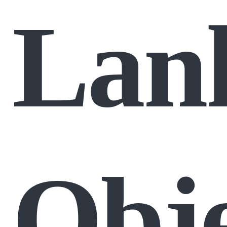
Lank
Obje