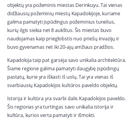
objektų yra požeminis miestas Derinkuyu. Tai vienas
didžiausių požeminių miestų Kapadokijoje, kuriame
galima pamatyti įspūdingus požeminius tunelius,
kurių ilgis siekia net 8 aukštus. Šis miestas buvo
naudojamas kaip prieglobstis nuo priešų invazijų ir
buvo gyvenamas net iki 20-ajų amžiaus pradžios.
Kapadokija taip pat garsėja savo unikalia architektūra.
Šiame regione galima pamatyti daugybę įspūdingų
pastatų, kurie yra iškasti iš uolų. Tai yra vienas iš
svarbiausių Kapadokijos kultūros paveldo objektų.
Istorija ir kultūra yra svarbi dalis Kapadokijos paveldo.
Šis regionas yra turtingas savo unikalia istorija ir
kultūra, kurios verta pamatyti ir išmokti.