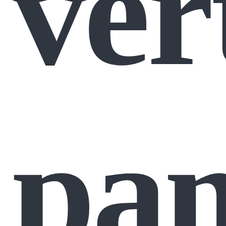
ver
pam