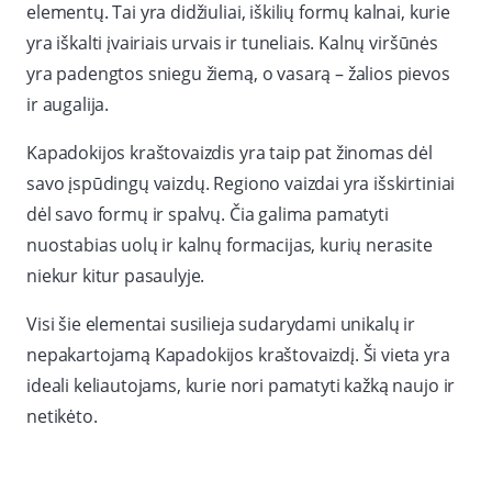
elementų. Tai yra didžiuliai, iškilių formų kalnai, kurie
yra iškalti įvairiais urvais ir tuneliais. Kalnų viršūnės
yra padengtos sniegu žiemą, o vasarą – žalios pievos
ir augalija.
Kapadokijos kraštovaizdis yra taip pat žinomas dėl
savo įspūdingų vaizdų. Regiono vaizdai yra išskirtiniai
dėl savo formų ir spalvų. Čia galima pamatyti
nuostabias uolų ir kalnų formacijas, kurių nerasite
niekur kitur pasaulyje.
Visi šie elementai susilieja sudarydami unikalų ir
nepakartojamą Kapadokijos kraštovaizdį. Ši vieta yra
ideali keliautojams, kurie nori pamatyti kažką naujo ir
netikėto.