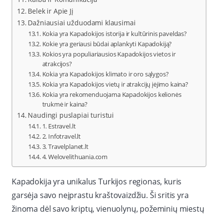
Belek ir Apie Jį
Dažniausiai užduodami klausimai
Kokia yra Kapadokijos istorija ir kultūrinis paveldas?
Kokie yra geriausi būdai aplankyti Kapadokiją?
Kokios yra populiariausios Kapadokijos vietos ir
atrakcijos?
Kokia yra Kapadokijos klimato ir oro sąlygos?
Kokia yra Kapadokijos vietų ir atrakcijų įėjimo kaina?
Kokia yra rekomenduojama Kapadokijos kelionės
trukmė ir kaina?
Naudingi puslapiai turistui
1. Estravel.lt
2. Infotravel.lt
3. Travelplanet.lt
4. Welovelithuania.com
Kapadokija yra unikalus Turkijos regionas, kuris
garsėja savo neįprastu kraštovaizdžiu. Ši sritis yra
žinoma dėl savo kriptų, vienuolynų, požeminių miestų