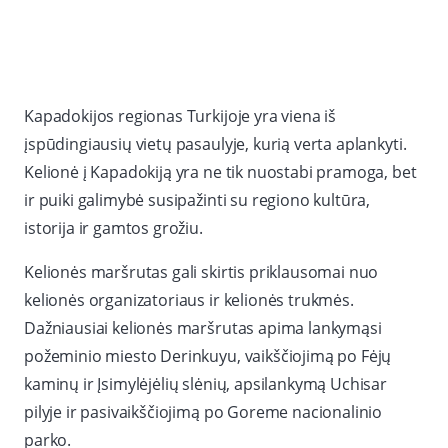
Kapadokijos regionas Turkijoje yra viena iš
įspūdingiausių vietų pasaulyje, kurią verta aplankyti.
Kelionė į Kapadokiją yra ne tik nuostabi pramoga, bet
ir puiki galimybė susipažinti su regiono kultūra,
istorija ir gamtos grožiu.
Kelionės maršrutas gali skirtis priklausomai nuo
kelionės organizatoriaus ir kelionės trukmės.
Dažniausiai kelionės maršrutas apima lankymąsi
požeminio miesto Derinkuyu, vaikščiojimą po Fėjų
kaminų ir Įsimylėjėlių slėnių, apsilankymą Uchisar
pilyje ir pasivaikščiojimą po Goreme nacionalinio
parko.