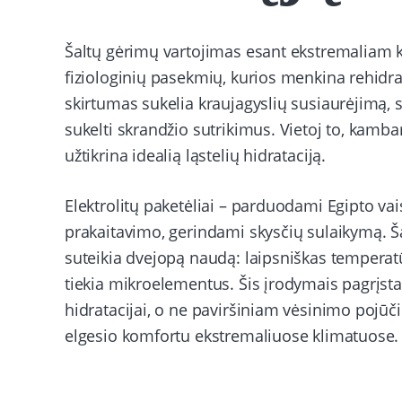
Šaltų gėrimų vartojimas esant ekstremaliam k
fiziologinių pasekmių, kurios menkina rehidr
skirtumas sukelia kraujagyslių susiaurėjimą, s
sukelti skrandžio sutrikimus. Vietoj to, kamb
užtikrina idealią ląstelių hidrataciją.
Elektrolitų paketėliai – parduodami Egipto vais
prakaitavimo, gerindami skysčių sulaikymą. Ša
suteikia dvejopą naudą: laipsniškas temperatū
tiekia mikroelementus. Šis įrodymais pagrįstas
hidratacijai, o ne paviršiniam vėsinimo pojūč
elgesio komfortu ekstremaliuose klimatuose.