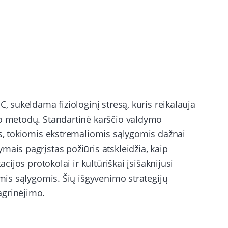
, sukeldama fiziologinį stresą, kuris reikalauja
mo metodų. Standartinė karščio valdymo
as, tokiomis ekstremaliomis sąlygomis dažnai
mais pagrįstas požiūris atskleidžia, kaip
acijos protokolai ir kultūriškai įsišaknijusi
omis sąlygomis. Šių išgyvenimo strategijų
agrinėjimo.