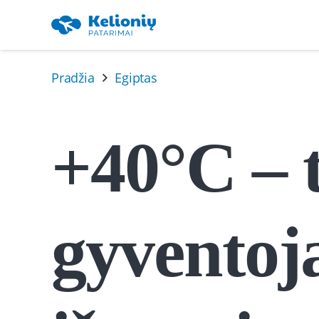
Pradžia
Egiptas
+40°C – 
gyventoja