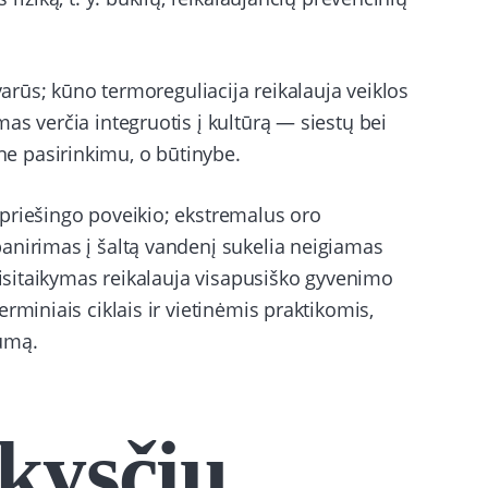
varūs; kūno termoreguliacija reikalauja veiklos
as verčia integruotis į kultūrą — siestų bei
e pasirinkimu, o būtinybe.
priešingo poveikio; ekstremalus oro
anirimas į šaltą vandenį sukelia neigiamas
prisitaikymas reikalauja visapusiško gyvenimo
rminiais ciklais ir vietinėmis praktikomis,
umą.
skysčių