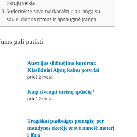
tikrųjų veikia
Suderinkite savo tvarkaraštį ir aprangą su
saule: dienos ritmas ir apsauginė įranga
Jums gali patikti
Austrijos slidinėjimo kurortai:
Klasikiniai Alpių kalnų potyriai
prieš 2 metai
Kaip išvengti turistų spūsčių?
prieš 2 metai
Tragiškai pasibaigęs pomėgis; per
maudynes eketėje srovė nunešė moterį
į jūrą