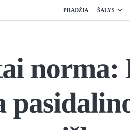
PRADŽIA
ŠALYS
tai norma: 
 pasidalino