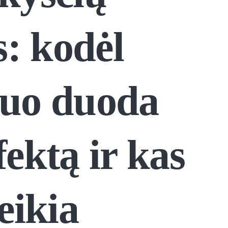
: kodėl
duo duoda
fektą ir kas
eikia