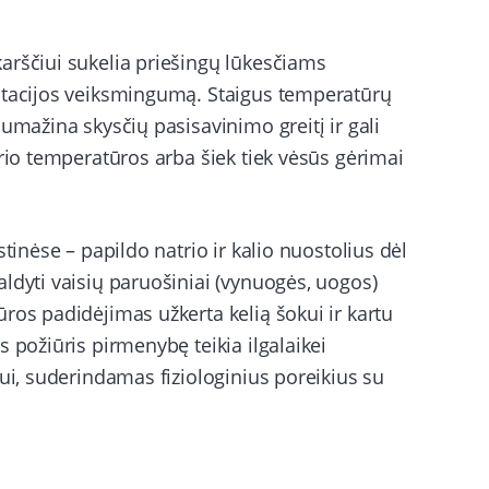
arščiui sukelia priešingų lūkesčiams
atacijos veiksmingumą. Staigus temperatūrų
umažina skysčių pasisavinimo greitį ir gali
ario temperatūros arba šiek tiek vėsūs gėrimai
tinėse – papildo natrio ir kalio nuostolius dėl
ldyti vaisių paruošiniai (vynuogės, uogos)
ros padidėjimas užkerta kelią šokui ir kartu
 požiūris pirmenybę teikia ilgalaikei
iui, suderindamas fiziologinius poreikius su