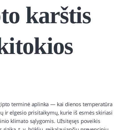
to karštis
kitokios
gipto terminė aplinka — kai dienos temperatūra
ių ir elgesio prisitaikymų, kurie iš esmės skiriasi
inio klimato sąlygomis. Užsitęsęs poveikis
riziką, t. y. būklių, reikalaujančių prevencinių