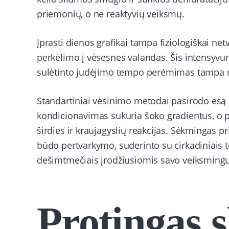
priemonių, o ne reaktyvių veiksmų.
Įprasti dienos grafikai tampa fiziologiškai net
perkėlimo į vėsesnes valandas. Šis intensyvum
sulėtinto judėjimo tempo perėmimas tampa n
Standartiniai vėsinimo metodai pasirodo esą 
kondicionavimas sukuria šoko gradientus, o p
širdies ir kraujagyslių reakcijas. Sėkmingas 
būdo pertvarkymo, suderinto su cirkadiniais te
dešimtmečiais įrodžiusiomis savo veiksming
Protingas 