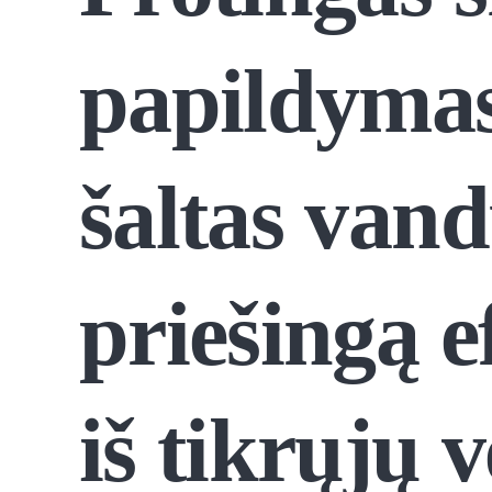
papildymas
šaltas van
priešingą e
iš tikrųjų v