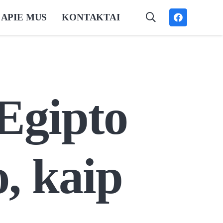
APIE MUS
KONTAKTAI
Egipto
, kaip