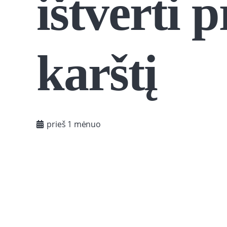
ištverti 
karštį
prieš 1 mėnuo