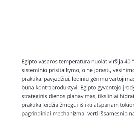
Egipto vasaros temperatūra nuolat viršija 40 °C
sisteminio prisitaikymo, o ne įprastų vėsini
praktika, pavyzdžiui, ledinių gėrimų vartojim
būna kontraproduktyvi. Egipto gyventojo įrody
strateginis dienos planavimas, tiksliniai hidrat
praktika leidžia žmogui išlikti atspariam toki
pagrindiniai mechanizmai verti išsamesnio n