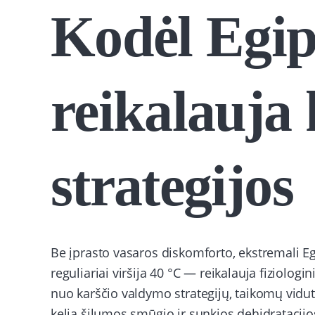
Kodėl Egip
reikalauja 
strategijos
Be įprasto vasaros diskomforto, ekstremali E
reguliariai viršija 40 °C — reikalauja fiziologin
nuo karščio valdymo strategijų, taikomų vidut
kelia šilumos smūgio ir sunkios dehidratacijos 