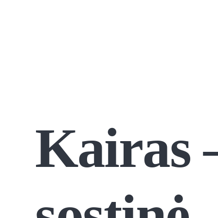
Kairas 
sostinė