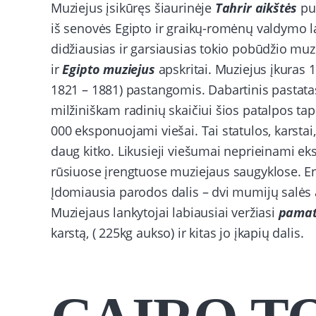
Muziejus įsikūręs šiaurinėje
Tahrir aikštės
pus
iš senovės Egipto ir graikų-romėnų valdymo lai
didžiausias ir garsiausias tokio pobūdžio muz
ir
Egipto muziejus
apskritai. Muziejus įkuras
1821 – 1881) pastangomis. Dabartinis pastatas
milžiniškam radinių skaičiui šios patalpos ta
000 eksponuojami viešai. Tai statulos, karstai
daug kitko. Likusieji viešumai neprieinami ek
rūsiuose įrengtuose muziejaus saugyklose. Ent
Įdomiausia parodos dalis – dvi mumijų salės
Muziejaus lankytojai labiausiai veržiasi
pamaty
karstą, ( 225kg aukso) ir kitas jo įkapių dalis.