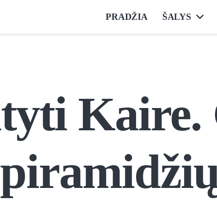
PRADŽIA
ŠALYS
yti Kaire. 
piramidži