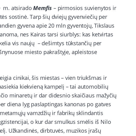
00 m. atsirado
Memfis
– pirmosios suvienytos ir
stės sostinė. Tarp šių dviejų gyvenviečių per
iandien gyvena apie 20 mln gyventojų, Tikslaus
noma, nes Kairas tarsi siurblys: kas ketvirtas
kelia vis naujų – dešimtys tūkstančių per
ušnynuose miesto pakraštyje, apleistose
teigia cinikai, šis miestas – vien triukšmas ir
siekia kiekvieną kampelį – tai automobilių
ančio minaretų ir dar didesnio skaičiaus mažyčių
 per diena lyg paslaptingas kanonas po gatves
šmetamųjų vamzdžių ir fabrikų sklindantis
stencijai, o kur dar smulkus smėlis iš Nilo
elį. Užkandinės, dirbtuvės, muzikos įrašų