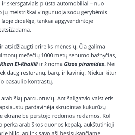
s ir skersgatviais plūsta automobiliai – nuo
rp jų meistriškai vinguriuoja sodų gerybėmis
 šioje didelėje, tankiai apgyvendintoje
neatsižadama.
 ir atsidžiaugti prireiks mėnesių. Čia galima
usulmonų mečečių 1000 metų senumo bažnyčias,
ą
Khan El-Khailili
ir žinoma
Gizos piramides
. Nei
ek daug restoranų, barų, ir kavinių. Niekur kitur
šio pasaulio kontrastų.
arabiškų parduotuvių. Ant šaligatvio valstietis
u apsiaustu pardavinėja skrudintas kukurūzų
me ekrane be perstojo rodomos reklamos. Kol
jo perka arabiškos duonos kepalą, aukštutinioji
rie Nilo, aplink savo ašį besisukančiame