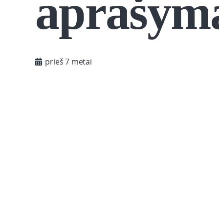
aprašym
prieš 7 metai