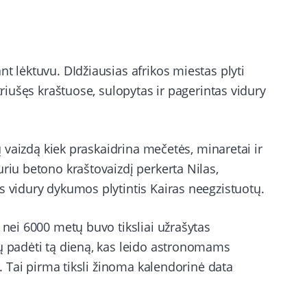
t lėktuvu. DIdžiausias afrikos miestas plyti
triušęs kraštuose, sulopytas ir pagerintas vidury
ių vaizdą kiek praskaidrina mečetės, minaretai ir
riu betono kraštovaizdį perkerta Nilas,
s vidury dykumos plytintis Kairas neegzistuotų.
 nei 6000 metų buvo tiksliai užrašytas
ių padėti tą dieną, kas leido astronomams
d. Tai pirma tiksli žinoma kalendorinė data