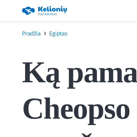
Pradžia
Egiptas
Ką pamat
Cheopso 