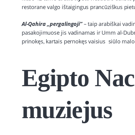
restorane valgo ištaigingus prancūziškus piet
Al-Qahira „pergalingoji”
– taip arabiškai va
pasakojimuose jis vadinamas ir Umm al-Dubni
prinokęs, kartais pernokęs vaisius siūlo mal
Egipto Nac
muziejus