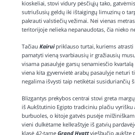
kioskeliai, stovi vidury pėsčiųjų tako, gatvėmi
sutriušusių geldų iki ištaigingų limuzinų o ta
pakrauti valstiečių vežimai. Nei vienas metras
teritorijoje nelieka nepanaudotas, čia nieko 
Tačiau
Kairui
priklauso turtai, kuriems atrasti
pamatyti vieną svarbiausių ir gražiausių m
visama pasaulyje garsų senamiesčio kvartal
viena kita gyvenvietė arabų pasaulyje neturi ti
negalima išvysti taip netikėtai susiduriančių 
Blizgantys prekybos centrai stovi greta margų 
iš Aukštutinio Egipto tradiciniu plačiu vyrišk
burbuoles, o kitoje gatvės pusėje milžiniška
vieni dulkėtame kelkraštyje iš gatvių pardavė
klasė 42-tame
Grand Hyatt
viešbučio aukšte p