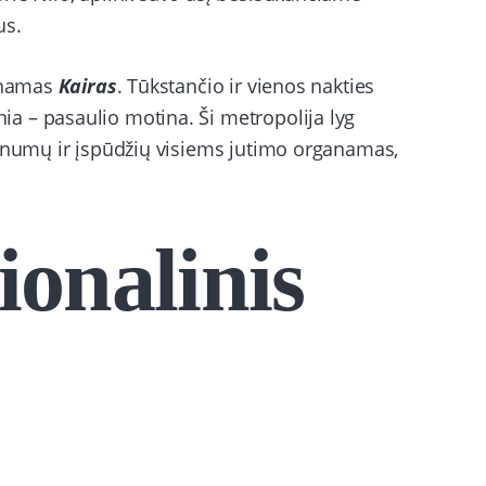
us.
dinamas
Kairas
. Tūkstančio ir vienos nakties
a – pasaulio motina. Ši metropolija lyg
onumų ir įspūdžių visiems jutimo organamas,
ionalinis