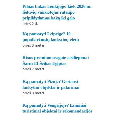
Pilnas bakas Lenkijoje: kiek 2026 m.
lietuvių vairuotojas sutaupo
pripildydamas baką iki galo
prieš 2 d.
Ką pamatyti Leipcige? 10
populiariausių lankytinų vietų
prieš 3 metai
Rixos premium seagate atsiliepimai
Šarm El Šeikas Egiptas
prieš 7 metai
Ką pamatyti Pizoje? Geriausi
lankytini objektai ir patarimai
prieš 3 metai
Ką pamatyti Vengrijoje? Esminiai
turistiniai objektai ir rekomendacijos