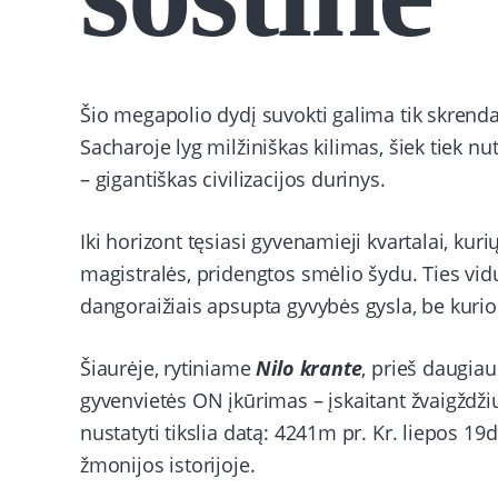
Šio megapolio dydį suvokti galima tik skrendan
Sacharoje lyg milžiniškas kilimas, šiek tiek nu
– gigantiškas civilizacijos durinys.
Iki horizont tęsiasi gyvenamieji kvartalai, kur
magistralės, pridengtos smėlio šydu. Ties vidu
dangoraižiais apsupta gyvybės gysla, be kurio
Šiaurėje, rytiniame
Nilo krante
, prieš daugiau
gyvenvietės ON įkūrimas – įskaitant žvaigždž
nustatyti tikslia datą: 4241m pr. Kr. liepos 19
žmonijos istorijoje.