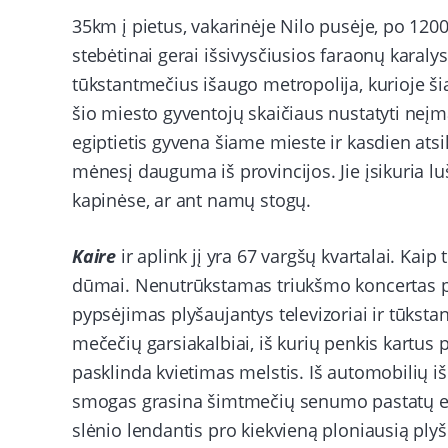
35km į pietus, vakarinėje Nilo pusėje, po 12
stebėtinai gerai išsivysčiusios faraonų karaly
tūkstantmečius išaugo metropolija, kurioje š
šio miesto gyventojų skaičiaus nustatyti neįma
egiptietis gyvena šiame mieste ir kasdien atsi
mėnesį dauguma iš provincijos. Jie įsikuria l
kapinėse, ar ant namų stogų.
Kaire
ir aplink jį yra 67 vargšų kvartalai. Kaip 
dūmai. Nenutrūkstamas triukšmo koncertas pa
pypsėjimas plyšaujantys televizoriai ir tūkst
mečečių garsiakalbiai, iš kurių penkis kartus
pasklinda kvietimas melstis. Iš automobilių i
smogas grasina šimtmečių senumo pastatų egzi
slėnio lendantis pro kiekvieną ploniausią plyš