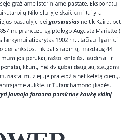
ėje gražiame istoriniame pastate. Eksponatų
kotarpiių Nilo slėnyje skaičiumi tai yra
iejus pasaulyje bei
garsiausias
ne tik Kairo, bet
 1857 m. prancūzų egiptologo Auguste Mariette (
 lankymui atidarytas 1902 m. , tačiau ilgainiui
po per ankštos. Tik dalis radinių, maždaug 44
, mumijos perukai, rašto lentelės, audiniai ir
sponatai, kkurių net dvigubai daugiau, saugomi
uziastai muziejuje praleidžia net keletą dienų.
 antrajame aukšte. ir Tutanchamono įkapės.
ti jaunojo faraono pomirtinę kaukę vidinį