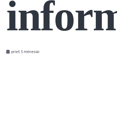
infor
prieš 5 mėnesiai