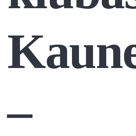
Kaun
–