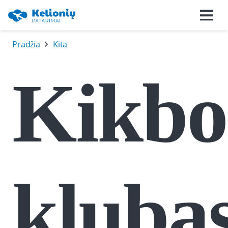
Pradžia
Kita
Kikbo
kluba