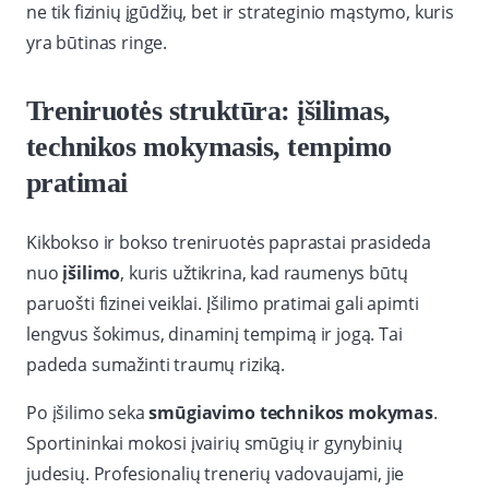
ne tik fizinių įgūdžių, bet ir strateginio mąstymo, kuris
yra būtinas ringe.
Treniruotės struktūra: įšilimas,
technikos mokymasis, tempimo
pratimai
Kikbokso ir bokso treniruotės paprastai prasideda
nuo
įšilimo
, kuris užtikrina, kad raumenys būtų
paruošti fizinei veiklai. Įšilimo pratimai gali apimti
lengvus šokimus, dinaminį tempimą ir jogą. Tai
padeda sumažinti traumų riziką.
Po įšilimo seka
smūgiavimo technikos mokymas
.
Sportininkai mokosi įvairių smūgių ir gynybinių
judesių. Profesionalių trenerių vadovaujami, jie