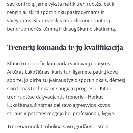
savikontrolę. Jame vyksta ne tik treniruotės, bet ir
renginiai, skirti sportininkų pasirodymams ir
varžyboms. Klubo veiklos modelis orientuotas į
bendruomenės kūrimą ir draugiškumo skatinimą.
Trenerių komanda ir jų kvalifikacija
Klubo treniruočių komandai vadovauja patyręs
Artūras Lukošiūnas, kuris turi ilgametę patirtį kovų
sporte. Jis dirba su įvairaus lygio sportininkais, dėmesį
skirdamas technikai ir saugiam progresui. Kitas
treniruotėse dalyvaujantis treneris – Herkus
Lukošiūnas, žinomas dėl savo agresyvios kovos
stiliaus ir patirties mėgėjų bei profesionalų lygyje.
Treneriai nuolat tobulina savo įgūdžius ir stebi