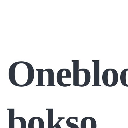
Onebloo
bokso