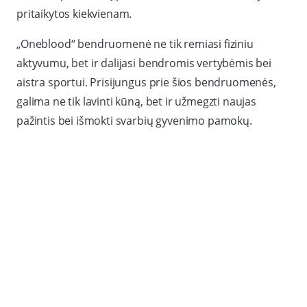
pritaikytos kiekvienam.
„Oneblood“ bendruomenė ne tik remiasi fiziniu
aktyvumu, bet ir dalijasi bendromis vertybėmis bei
aistra sportui. Prisijungus prie šios bendruomenės,
galima ne tik lavinti kūną, bet ir užmegzti naujas
pažintis bei išmokti svarbių gyvenimo pamokų.