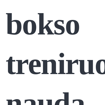
bokso
treniru
nauda