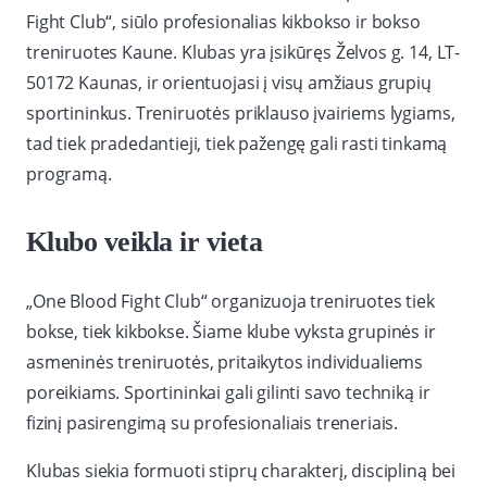
Fight Club“, siūlo profesionalias kikbokso ir bokso
treniruotes Kaune. Klubas yra įsikūręs Želvos g. 14, LT-
50172 Kaunas, ir orientuojasi į visų amžiaus grupių
sportininkus. Treniruotės priklauso įvairiems lygiams,
tad tiek pradedantieji, tiek pažengę gali rasti tinkamą
programą.
Klubo veikla ir vieta
„One Blood Fight Club“ organizuoja treniruotes tiek
bokse, tiek kikbokse. Šiame klube vyksta grupinės ir
asmeninės treniruotės, pritaikytos individualiems
poreikiams. Sportininkai gali gilinti savo techniką ir
fizinį pasirengimą su profesionaliais treneriais.
Klubas siekia formuoti stiprų charakterį, discipliną bei