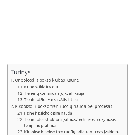
Turinys
Oneblood.lt bokso klubas Kaune
Klubo veikla ir vieta
Trenerių komanda ir jų kvalifikacija
Treniruotžių tvarkaraštis ir tipai
Kikbokso ir bokso treniruočių nauda bei procesas
Fizinė ir psichologinė nauda
Treniruotės struktūra: įšilimas, technikos mokymasis,
tempimo pratimai
Kikbokso ir bokso treniruočių pritaikomumas įvairiems