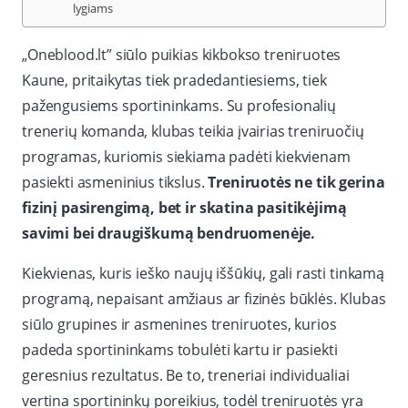
lygiams
„Oneblood.lt” siūlo puikias kikbokso treniruotes
Kaune, pritaikytas tiek pradedantiesiems, tiek
pažengusiems sportininkams. Su profesionalių
trenerių komanda, klubas teikia įvairias treniruočių
programas, kuriomis siekiama padėti kiekvienam
pasiekti asmeninius tikslus.
Treniruotės ne tik gerina
fizinį pasirengimą, bet ir skatina pasitikėjimą
savimi bei draugiškumą bendruomenėje.
Kiekvienas, kuris ieško naujų iššūkių, gali rasti tinkamą
programą, nepaisant amžiaus ar fizinės būklės. Klubas
siūlo grupines ir asmenines treniruotes, kurios
padeda sportininkams tobulėti kartu ir pasiekti
geresnius rezultatus. Be to, treneriai individualiai
vertina sportininkų poreikius, todėl treniruotės yra