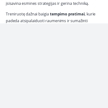
įsisavina esmines strategijas ir gerina techniką.
Treniruotę dažnai baigia
tempimo pratimai
, kurie
padeda atsipalaiduoti raumenims ir sumažinti
raumenų skausmą po treniruotės. Tempimas
pagerina lankstumą ir užtikrina geresnį raumenų
atsigavimą.
Kikbokso ir bokso treniruočių
pritaikomumas įvairiems lygiams
Treniruotės yra pritaikomos įvairiems lygmenims, tiek
pradedantiesiems, tiek pažengusiems sportininkams.
Kiekvienas dalyvis gauna individualų požiūrį,
atsižvelgiant į jų fizinę būklę ir patirtį.