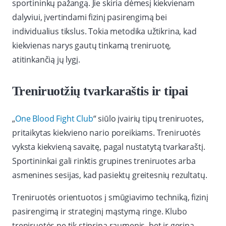
sportininkų pažangą. Jie skiria dėmesį kiekvienam
dalyviui, įvertindami fizinį pasirengimą bei
individualius tikslus. Tokia metodika užtikrina, kad
kiekvienas narys gautų tinkamą treniruotę,
atitinkančią jų lygį.
Treniruotžių tvarkaraštis ir tipai
„
One Blood Fight Club
“ siūlo įvairių tipų treniruotes,
pritaikytas kiekvieno nario poreikiams. Treniruotės
vyksta kiekvieną savaitę, pagal nustatytą tvarkaraštį.
Sportininkai gali rinktis grupines treniruotes arba
asmenines sesijas, kad pasiektų greitesnių rezultatų.
Treniruotės orientuotos į smūgiavimo techniką, fizinį
pasirengimą ir strateginį mąstymą ringe. Klubo
treniruotės ne tik stiprina raumenis, bet ir gerina