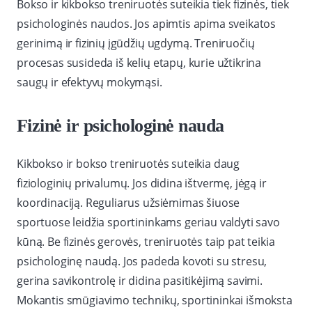
Bokso ir kikbokso treniruotės suteikia tiek fizinės, tiek
psichologinės naudos. Jos apimtis apima sveikatos
gerinimą ir fizinių įgūdžių ugdymą. Treniruočių
procesas susideda iš kelių etapų, kurie užtikrina
saugų ir efektyvų mokymąsi.
Fizinė ir psichologinė nauda
Kikbokso ir bokso treniruotės suteikia daug
fiziologinių privalumų. Jos didina ištvermę, jėgą ir
koordinaciją. Reguliarus užsiėmimas šiuose
sportuose leidžia sportininkams geriau valdyti savo
kūną. Be fizinės gerovės, treniruotės taip pat teikia
psichologinę naudą. Jos padeda kovoti su stresu,
gerina savikontrolę ir didina pasitikėjimą savimi.
Mokantis smūgiavimo technikų, sportininkai išmoksta