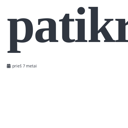
patik
prieš 7 metai