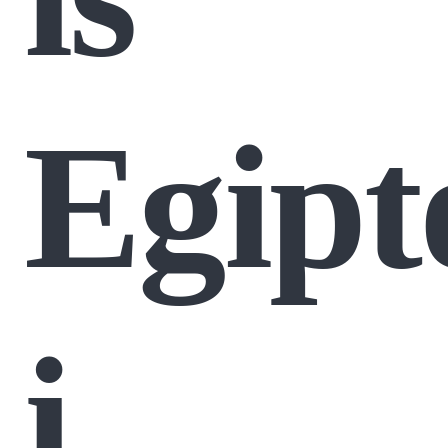
Egipt
į