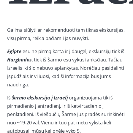
Galima siūlyti ar rekomenduoti tam tikras ekskursijas,
visų pirma, reikia pačiam į jas nuvykti.
Egipte
esu ne pirmą kartą ir į daugelį ekskursijų tiek iš
Hurghados
, tiek iš Šarmo esu vykusi anksčiau. Tačiau
Izraelis iki šio nebuvo aplankytas. Norėčiau pasidalinti
įspūdžiais ir viliuosi, kad ši informacija bus Jums
naudinga.
Iš
Šarmo ekskursija į Izraelį
organizuojama tik iš
pirmadienio į antradienį, ir iš ketvirtadienio į
penktadienį. Iš viešbučių Šarme jus pradės surinkinėti
nuo ~19-20 val. Vienu ir tuo pat metu vyksta keli
autobusai, mūsų kelionėje vyko 5.