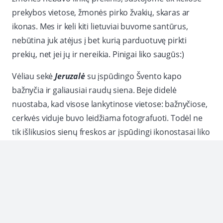
prekybos vietose, žmonės pirko žvakių, skaras ar
ikonas. Mes ir keli kiti lietuviai buvome santūrus,
nebūtina juk atėjus į bet kurią parduotuvę pirkti
prekių, net jei jų ir nereikia. Pinigai liko saugūs:)
Vėliau sekė
Jeruzalė
su įspūdingo Švento kapo
bažnyčia ir galiausiai raudų siena. Beje didelė
nuostaba, kad visose lankytinose vietose: bažnyčiose,
cerkvės viduje buvo leidžiama fotografuoti. Todėl ne
tik išlikusios sienų freskos ar įspūdingi ikonostasai liko
įamžinti. Diena ėjo į pabaigą, nuo penktadienio 17 val
skelbiama šabato pradžia, fotografuoti tikinčiuosius
draudžiama. Vienai mūsų grupės keliautojai iš
Vengrijos buvo padarytas įspėjimas „tu negali
naudotis telefonu iki ryt vakaro”.