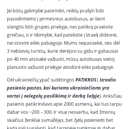
Jei būtų galimybė pasirinkti, reiktų prašyti būti
pasodintiems į pirmesnius autobusus, ar bent
stengtis būti grupės priekyje, nes patikrą praeisite
greičiau, o ir tikimybė, kad pateksite į Izraelį didesnė,
nei stovint eilės pabaigoje. Mums nepasisekė, nes dėl
3 neblaivių turistų, kurie derėjosi su gidu ir galiausiai
po 40 min atsisakė važiuoti, mūsų autobusas vietoj
planuoto važiuoti priekyje atsidūrė eilės pabaigoje.
Dėl ukrainiečių ypač sudėtingos
PATIKROS
(
Izraelio
pasienio postas, kai kuriems ukrainiečiams yra
vartai į nelegalų pasilikimą ir darbą šalyje
). Anksčiau
pasienis patikrindavo apie 2000 asmenų, kai tuo tarpu
dabar vos ~200 – 300. Ir visai nesvarbu, kad žmonių
skaičius ženkliai sumažėjęs, bet
žydų pasienietis
bet
kada gali sugalvoti, kad tarpinėje patikroje jis dabar