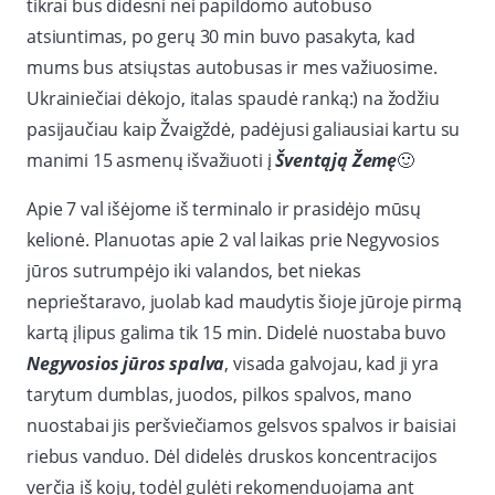
tikrai bus didesni nei papildomo autobuso
atsiuntimas, po gerų 30 min buvo pasakyta, kad
mums bus atsiųstas autobusas ir mes važiuosime.
Ukrainiečiai dėkojo, italas spaudė ranką:) na žodžiu
pasijaučiau kaip Žvaigždė, padėjusi galiausiai kartu su
manimi 15 asmenų išvažiuoti į
Šventąją Žemę
🙂
Apie 7 val išėjome iš terminalo ir prasidėjo mūsų
kelionė. Planuotas apie 2 val laikas prie Negyvosios
jūros sutrumpėjo iki valandos, bet niekas
neprieštaravo, juolab kad maudytis šioje jūroje pirmą
kartą įlipus galima tik 15 min. Didelė nuostaba buvo
Negyvosios jūros spalva
, visada galvojau, kad ji yra
tarytum dumblas, juodos, pilkos spalvos, mano
nuostabai jis peršviečiamos gelsvos spalvos ir baisiai
riebus vanduo. Dėl didelės druskos koncentracijos
verčia iš kojų, todėl gulėti rekomenduojama ant