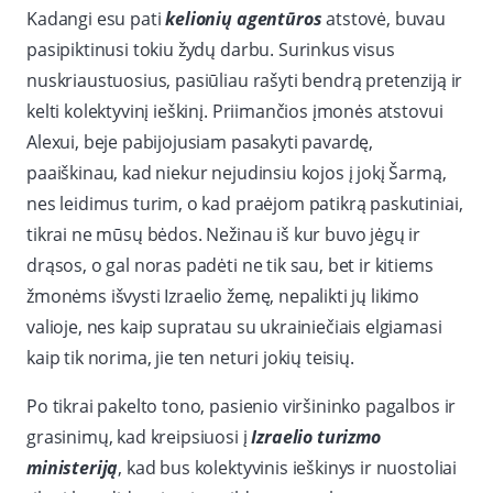
Kadangi esu pati
kelionių agentūros
atstovė, buvau
pasipiktinusi tokiu žydų darbu. Surinkus visus
nuskriaustuosius, pasiūliau rašyti bendrą pretenziją ir
kelti kolektyvinį ieškinį. Priimančios įmonės atstovui
Alexui, beje pabijojusiam pasakyti pavardę,
paaiškinau, kad niekur nejudinsiu kojos į jokį Šarmą,
nes leidimus turim, o kad praėjom patikrą paskutiniai,
tikrai ne mūsų bėdos. Nežinau iš kur buvo jėgų ir
drąsos, o gal noras padėti ne tik sau, bet ir kitiems
žmonėms išvysti Izraelio žemę, nepalikti jų likimo
valioje, nes kaip supratau su ukrainiečiais elgiamasi
kaip tik norima, jie ten neturi jokių teisių.
Po tikrai pakelto tono, pasienio viršininko pagalbos ir
grasinimų, kad kreipsiuosi į
Izraelio turizmo
ministeriją
, kad bus kolektyvinis ieškinys ir nuostoliai