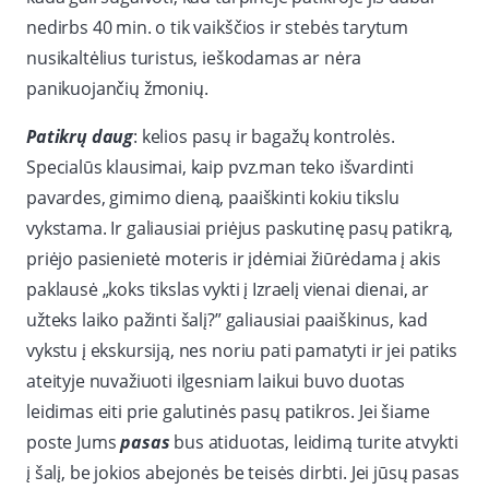
nedirbs 40 min. o tik vaikščios ir stebės tarytum
nusikaltėlius turistus, ieškodamas ar nėra
panikuojančių žmonių.
Patikrų daug
: kelios pasų ir bagažų kontrolės.
Specialūs klausimai, kaip pvz.man teko išvardinti
pavardes, gimimo dieną, paaiškinti kokiu tikslu
vykstama. Ir galiausiai priėjus paskutinę pasų patikrą,
priėjo pasienietė moteris ir įdėmiai žiūrėdama į akis
paklausė „koks tikslas vykti į Izraelį vienai dienai, ar
užteks laiko pažinti šalį?” galiausiai paaiškinus, kad
vykstu į ekskursiją, nes noriu pati pamatyti ir jei patiks
ateityje nuvažiuoti ilgesniam laikui buvo duotas
leidimas eiti prie galutinės pasų patikros. Jei šiame
poste Jums
pasas
bus atiduotas, leidimą turite atvykti
į šalį, be jokios abejonės be teisės dirbti. Jei jūsų pasas