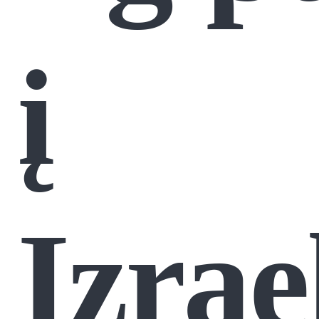
į
Izrae