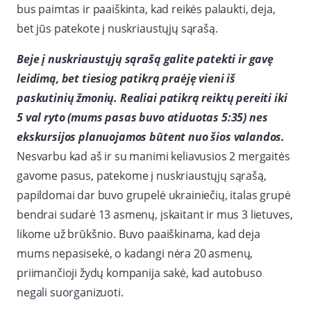
bus paimtas ir paaiškinta, kad reikės palaukti, deja,
bet jūs patekote į nuskriaustųjų sąrašą.
Beje į nuskriaustųjų sąrašą galite patekti ir gavę
leidimą, bet tiesiog patikrą praėję vieni iš
paskutinių žmonių. Realiai patikrą reiktų pereiti iki
5 val ryto (mums pasas buvo atiduotas 5:35) nes
ekskursijos planuojamos būtent nuo šios valandos.
Nesvarbu kad aš ir su manimi keliavusios 2 mergaitės
gavome pasus, patekome į nuskriaustųjų sąrašą,
papildomai dar buvo grupelė ukrainiečių, italas grupė
bendrai sudarė 13 asmenų, įskaitant ir mus 3 lietuves,
likome už brūkšnio. Buvo paaiškinama, kad deja
mums nepasisekė, o kadangi nėra 20 asmenų,
priimančioji žydų kompanija sakė, kad autobuso
negali suorganizuoti.