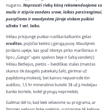
nugaros.
Nuprausti riebų kūną rekomenduojama su
muilu ir stipria vandens srove, laikas persirengimui,
pusryčiams ir maudynėms jūroje viskam puikiai
užteko 1 val. laiko.
Vėliau prisijungė puikiai rusiškai kalbantis gidas
eruditas
, pojūčiai keitėsi į gerąją pusę. Maudynės
Jordano upėje, kas ypač tikintys pirko marškinius ir
lipo į „Gango” upės spalvos beje ir šaltą vandenį:)
Vėliau Betliejus, pietūs – švediškas stalas (maistas
skanus tik daugelis patiekalų šalti, gėrimai už
papildomą mokestį, bet kainos nepasirodė itin
aukštos, 1,5 ltr mineralinio butelis 3$ už jį mokėjau
banko kortele, todėl grynųjų neprireikė).
Galimai dėl to, kad kiek vėlavome su programa, ar
žmonės nebuvo linkę prekinis, sustojome tik keliose