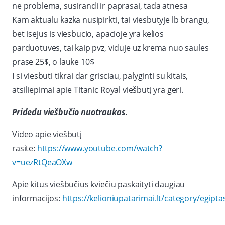
ne problema, susirandi ir paprasai, tada atnesa
Kam aktualu kazka nusipirkti, tai viesbutyje lb brangu,
bet isejus is viesbucio, apacioje yra kelios
parduotuves, tai kaip pvz, viduje uz krema nuo saules
prase 25$, o lauke 10$
I si viesbuti tikrai dar grisciau, palyginti su kitais,
atsiliepimai apie Titanic Royal viešbutį yra geri.
Pridedu viešbučio nuotraukas.
Video apie viešbutį
rasite:
https://www.youtube.com/watch?
v=uezRtQeaOXw
Apie kitus viešbučius kviečiu paskaityti daugiau
informacijos:
https://kelioniupatarimai.lt/category/egipta