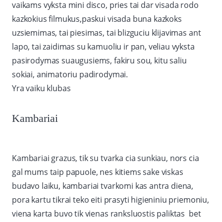
vaikams vyksta mini disco, pries tai dar visada rodo
kazkokius filmukus,paskui visada buna kazkoks
uzsiemimas, tai piesimas, tai blizguciu klijavimas ant
lapo, tai zaidimas su kamuoliu ir pan, veliau vyksta
pasirodymas suaugusiems, fakiru sou, kitu saliu
sokiai, animatoriu padirodymai.
Yra vaiku klubas
Kambariai
Kambariai grazus, tik su tvarka cia sunkiau, nors cia
gal mums taip papuole, nes kitiems sake viskas
budavo laiku, kambariai tvarkomi kas antra diena,
pora kartu tikrai teko eiti prasyti higieniniu priemoniu,
viena karta buvo tik vienas ranksluostis paliktas bet