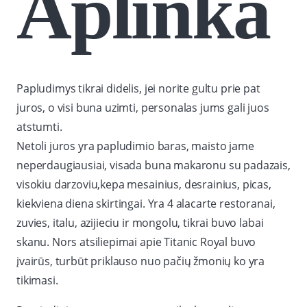
Aplinka
Papludimys tikrai didelis, jei norite gultu prie pat
juros, o visi buna uzimti, personalas jums gali juos
atstumti.
Netoli juros yra papludimio baras, maisto jame
neperdaugiausiai, visada buna mak
aronu su padazais,
visokiu darzoviu,kepa mesainius, desrainius, picas,
kiekviena diena skirtingai. Yra 4 alacarte restoranai,
zuvies, italu, azijieciu ir mongolu, tikrai buvo labai
skanu. Nors atsiliepimai apie Titanic Royal buvo
įvairūs, turbūt priklauso nuo pačių žmonių ko yra
tikimasi.