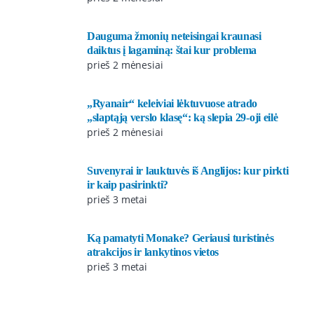
Dauguma žmonių neteisingai kraunasi
daiktus į lagaminą: štai kur problema
prieš 2 mėnesiai
„Ryanair“ keleiviai lėktuvuose atrado
„slaptąją verslo klasę“: ką slepia 29-oji eilė
prieš 2 mėnesiai
Suvenyrai ir lauktuvės iš Anglijos: kur pirkti
ir kaip pasirinkti?
prieš 3 metai
Ką pamatyti Monake? Geriausi turistinės
atrakcijos ir lankytinos vietos
prieš 3 metai