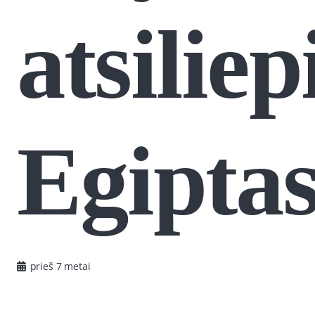
atsilie
Egipta
prieš 7 metai