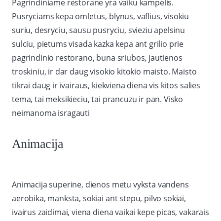
Pagrindiniame restorane yra vaiku kampelis.
Pusryciams kepa omletus, blynus, vaflius, visokiu
suriu, desryciu, sausu pusryciu, svieziu apelsinu
sulciu, pietums visada kazka kepa ant grilio prie
pagrindinio restorano, buna sriubos, jautienos
troskiniu, ir dar daug visokio kitokio maisto. Maisto
tikrai daug ir ivairaus, kiekviena diena vis kitos salies
tema, tai meksikieciu, tai prancuzu ir pan. Visko
neimanoma isragauti
Animacija
Animacija superine, dienos metu vyksta vandens
aerobika, manksta, sokiai ant stepu, pilvo sokiai,
ivairus zaidimai, viena diena vaikai kepe picas, vakarais