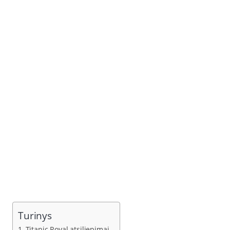
Turinys
Titanic Royal atsiliepimai