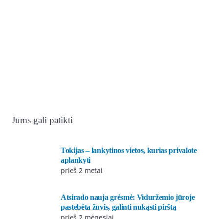
Jums gali patikti
Tokijas – lankytinos vietos, kurias privalote
aplankyti
prieš 2 metai
Atsirado nauja grėsmė: Viduržemio jūroje
pastebėta žuvis, galinti nukąsti pirštą
prieš 2 mėnesiai