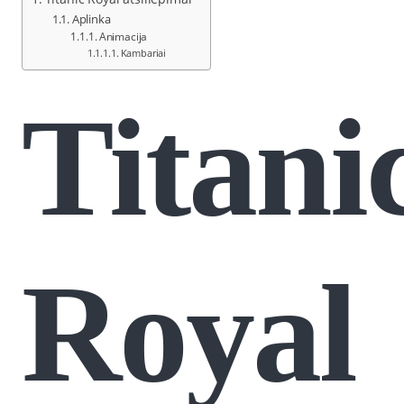
Aplinka
Animacija
Kambariai
Titani
Royal